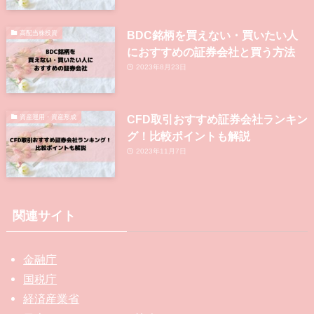
BDC銘柄を買えない・買いたい人
高配当株投資
におすすめの証券会社と買う方法
2023年8月23日
CFD取引おすすめ証券会社ランキン
資産運用・資産形成
グ！比較ポイントも解説
2023年11月7日
関連サイト
金融庁
国税庁
経済産業省