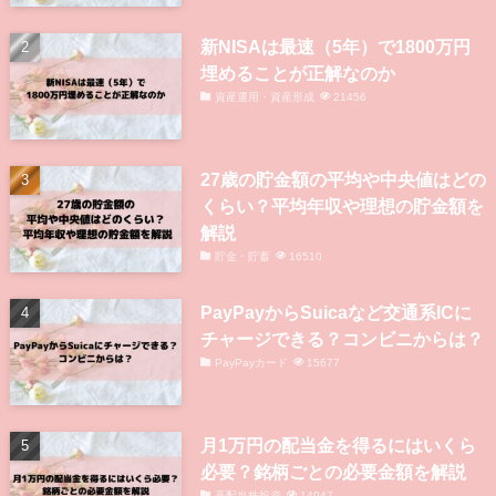
新NISAは最速（5年）で1800万円
埋めることが正解なのか
資産運用・資産形成
21456
27歳の貯金額の平均や中央値はどの
くらい？平均年収や理想の貯金額を
解説
貯金・貯蓄
16510
PayPayからSuicaなど交通系ICに
チャージできる？コンビニからは？
PayPayカード
15677
月1万円の配当金を得るにはいくら
必要？銘柄ごとの必要金額を解説
高配当株投資
14947