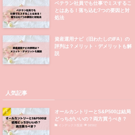
ベテラン社員でも仕事でミスするこ
とはある！落ち込む7つの要因と対
処法
資産運用ナビ（旧わたしのIFA）の
評判は？メリット・デメリットも解
説
人気記事
オールカントリーとS&P500は結局
どっちがいいの？両方買うべき？
インデックス投資
38562