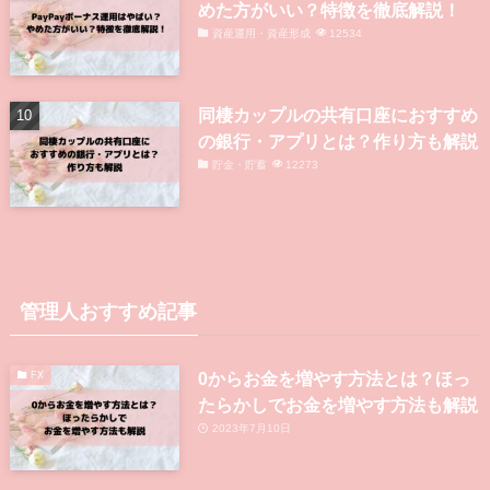
めた方がいい？特徴を徹底解説！
資産運用・資産形成
12534
同棲カップルの共有口座におすすめ
の銀行・アプリとは？作り方も解説
貯金・貯蓄
12273
管理人おすすめ記事
0からお金を増やす方法とは？ほっ
FX
たらかしでお金を増やす方法も解説
2023年7月10日