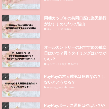
同棲カップルの共同口座に楽天銀行
がおすすめな6つの理由
楽天カード
14376
オールカントリーのおすすめの積立
日はいつ？買うタイミングはいつが
いい？
インデックス投資
14371
PayPayの本人確認は危険なの？し
ないとどうなる？
PayPayカード
12934
PayPayボーナス運用はやばい？や